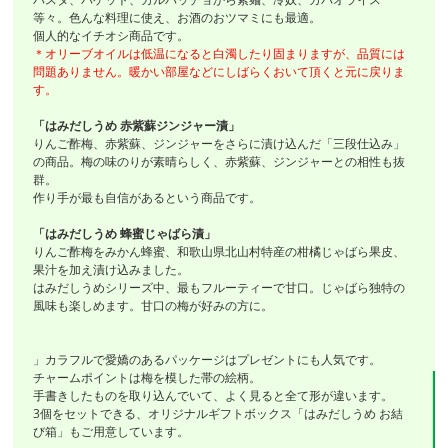
等々。色んな料理に使え、お酒のおツマミにも最適。
個人的なイチオシ商品です。
＊オリーブオイルは低温になると白濁したり固まりますが、品質には
問題ありません。暖かい部屋などにしばらくおいて頂くと元に戻りま
す。
「はみだしうめ 赤紫蘇ジンジャー漬」
りんご酢梅、赤紫蘇、ジンジャーをさらに漬け込んだ「三段仕込み」
の商品。梅の味のりが素晴らしく、赤紫蘇、ジンジャーとの相性も抜
群。
作り手が最も自信があるという商品です。
「はみだしうめ 蜂蜜じゃばら漬」
りんご酢梅をみかん蜂蜜、和歌山県北山村特産の柑橘じゃばら果皮、
果汁を加え漬け込みました。
はみだしうめシリーズ中、最もフルーティーで甘口。じゃばら独特の
風味も楽しめます。甘口の梅が好みの方に。
」カラフルで愛嬌のあるパッケージはプレゼントにも人気です。
チャームポイントは梅を模した帯の絵柄。
手書きしたものを取り込んでいて、よく見ると全て形が違います。
3個をセットできる、オリジナルギフトボックス「はみだしうめ お結
び箱」もご用意しています。