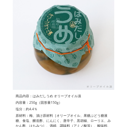
商品内容：はみだしうめ オリーブオイル漬
内容量：250g（固形量150g）
塩分：約4.4％
原材料：梅、漬け原材料［オリーブオイル、果糖ぶどう糖液
糖、食塩、醸造酢、にんにく、唐辛子、黒胡椒、ローリエ、み
かん酢、はちみつ］、酒精、調味料（アミノ酸等）、酸味料、