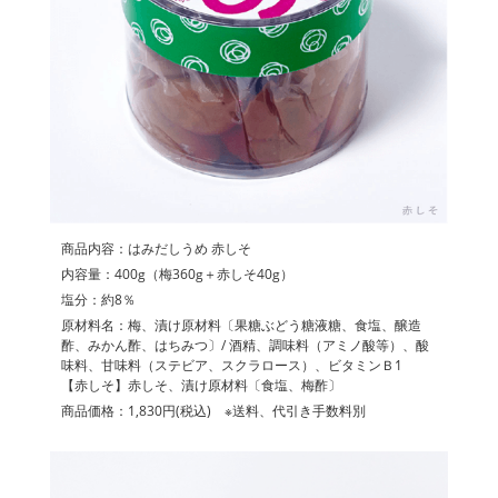
商品内容：はみだしうめ 赤しそ
内容量：400g（梅360g＋赤しそ40g）
塩分：約8％
原材料名：梅、漬け原材料〔果糖ぶどう糖液糖、食塩、醸造
酢、みかん酢、はちみつ〕/ 酒精、調味料（アミノ酸等）、酸
味料、甘味料（ステビア、スクラロース）、ビタミンＢ1
【赤しそ】赤しそ、漬け原材料〔食塩、梅酢〕
商品価格：1,830円(税込) ※送料、代引き手数料別