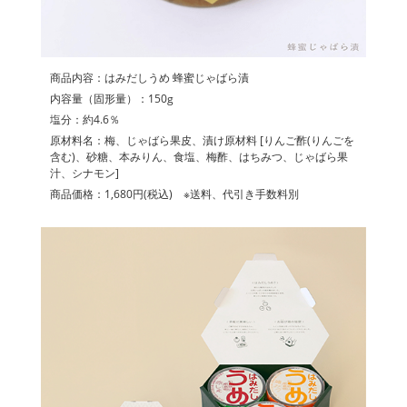
商品内容：はみだしうめ 蜂蜜じゃばら漬
内容量（固形量）：150g
塩分：約4.6％
原材料名：梅、じゃばら果皮、漬け原材料 [りんご酢(りんごを
含む)、砂糖、本みりん、食塩、梅酢、はちみつ、じゃばら果
汁、シナモン]
商品価格：1,680円(税込) ※送料、代引き手数料別