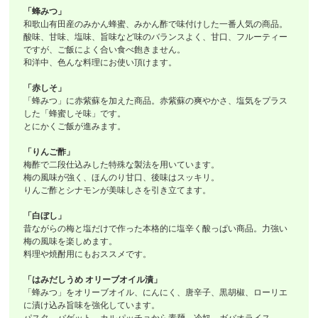
「蜂みつ」
和歌山有田産のみかん蜂蜜、みかん酢で味付けした一番人気の商品。
酸味、甘味、塩味、旨味など味のバランスよく、甘口、フルーティー
ですが、ご飯によく合い食べ飽きません。
和洋中、色んな料理にお使い頂けます。
「赤しそ」
「蜂みつ」に赤紫蘇を加えた商品。赤紫蘇の爽やかさ、塩気をプラス
した「蜂蜜しそ味」です。
とにかくご飯が進みます。
「りんご酢」
梅酢で二段仕込みした特殊な製法を用いています。
梅の風味が強く、ほんのり甘口、後味はスッキリ。
りんご酢とシナモンが美味しさを引き立てます。
「白ぼし」
昔ながらの梅と塩だけで作った本格的に塩辛く酸っぱい商品。力強い
梅の風味を楽しめます。
料理や焼酎用にもおススメです。
「はみだしうめ オリーブオイル漬」
「蜂みつ」をオリーブオイル、にんにく、唐辛子、黒胡椒、ローリエ
に漬け込み旨味を強化しています。
パスタ、バゲット、カルパッチョから素麺、冷奴、ガバオライス